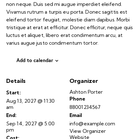
non neque. Duis sed mi augue imperdiet eleifend.
Vivamus rutrum a turpis eu porta. Donec sagittis est
eleifend tortor feugiat, molestie diam dapibus. Morbi
tristique at erat at efficitur. Donec efficitur, neque quis
luctus et aliquet, libero erat condimentum arcu, at
varius augue justo condimentum tortor.
Add to calendar
Details
Organizer
Ashton Porter
Start:
Phone
Aug 13, 2027 @ 11:30
am
88001234567
End:
Email
Sep 14, 2027 @ 5:00
info@example.com
pm
View Organizer
Website
Cost: