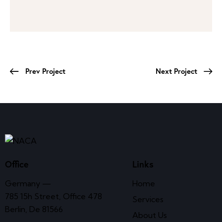
Prev Project
Next Project
Office
Links
Germany —
Home
785 15h Street, Office 478
Services
Berlin, De 81566
About Us