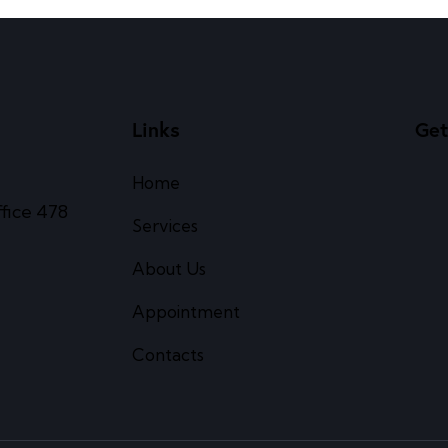
Links
Get
Home
ffice 478
Services
About Us
Appointment
Contacts