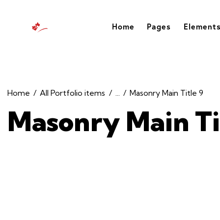
Home
Pages
Element
Home
All Portfolio items
...
Masonry Main Title 9
Masonry Main Ti