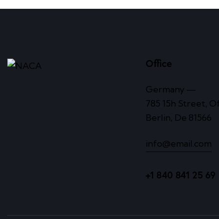
Office
Germany —
785 15h Street, O
Berlin, De 81566
info@email.com
+1 840 841 25 69