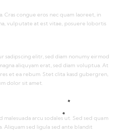
. Cras congue eros nec quam laoreet, in
a, vulputate at est vitae, posuere lobortis
ur sadipscing elitr, sed diam nonumy eirmod
magna aliquyam erat, sed diam voluptua. At
res et ea rebum. Stet clita kasd gubergren,
m dolor sit amet.
d malesuada arcu sodales ut. Sed sed quam
Aliquam sed ligula sed ante blandit