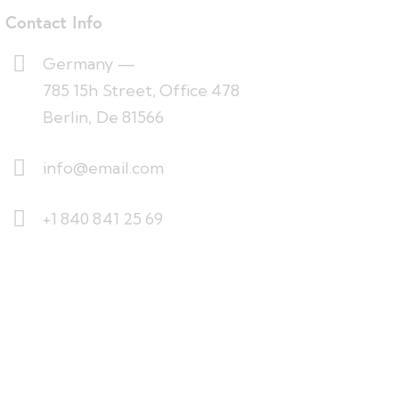
Contact Info
Germany —
785 15h Street, Office 478
Berlin, De 81566
info@email.com
+1 840 841 25 69