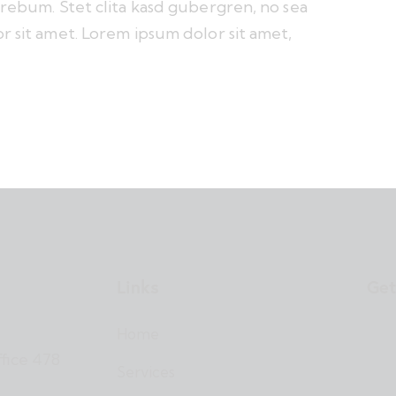
 rebum. Stet clita kasd gubergren, no sea
r sit amet. Lorem ipsum dolor sit amet,
Links
Get
Home
ffice 478
Services