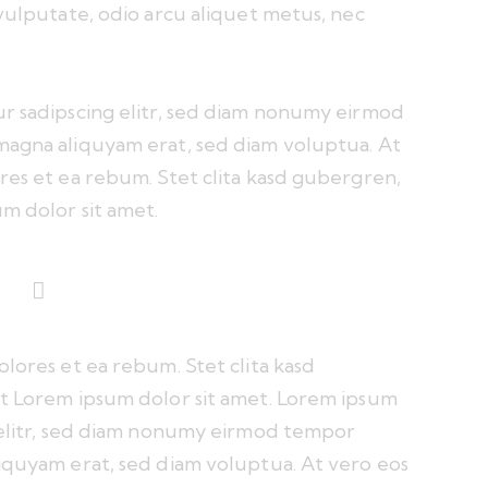
 vulputate, odio arcu aliquet metus, nec
ur sadipscing elitr, sed diam nonumy eirmod
magna aliquyam erat, sed diam voluptua. At
res et ea rebum. Stet clita kasd gubergren,
m dolor sit amet.
lores et ea rebum. Stet clita kasd
st Lorem ipsum dolor sit amet. Lorem ipsum
g elitr, sed diam nonumy eirmod tempor
iquyam erat, sed diam voluptua. At vero eos