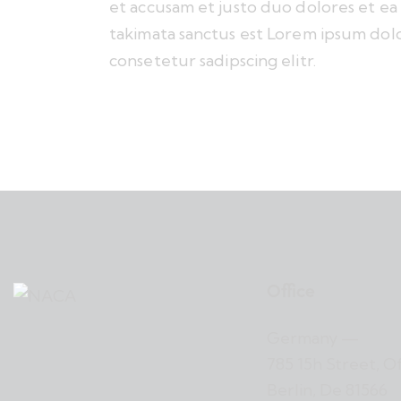
et accusam et justo duo dolores et ea
takimata sanctus est Lorem ipsum dolo
consetetur sadipscing elitr.
Office
Germany —
785 15h Street, O
Berlin, De 81566