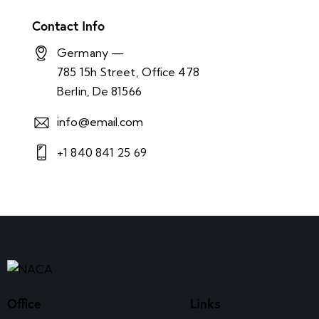
Contact Info
Germany —
785 15h Street, Office 478
Berlin, De 81566
info@email.com
+1 840 841 25 69
Office
Links